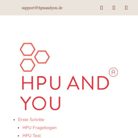
support@hpuandyou.de
Erste Schritte
HPU Fragebogen
HPU Test