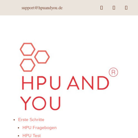
support@hpuandyou.de
Erste Schritte
HPU Fragebogen
HPU Test