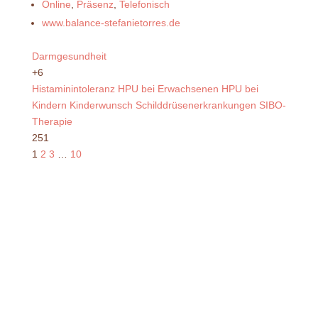
Online
,
Präsenz
,
Telefonisch
www.balance-stefanietorres.de
Darmgesundheit
+6
Histaminintoleranz
HPU bei Erwachsenen
HPU bei
Kindern
Kinderwunsch
Schilddrüsenerkrankungen
SIBO-
Therapie
251
1
2
3
…
10