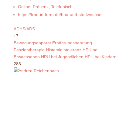
Online
,
Präsenz
,
Telefonisch
https://frau-in-form.de/hpu-und-stoffwechsel
ADHS/ADS
+7
Bewegungsapparat
Ernährungsberatung
Faszientherapie
Histaminintoleranz
HPU bei
Erwachsenen
HPU bei Jugendlichen
HPU bei Kindern
283