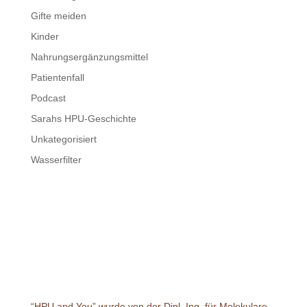
Gifte meiden
Kinder
Nahrungsergänzungsmittel
Patientenfall
Podcast
Sarahs HPU-Geschichte
Unkategorisiert
Wasserfilter
“HPU and You” wurde von der Dipl. Ing. für Molekulare