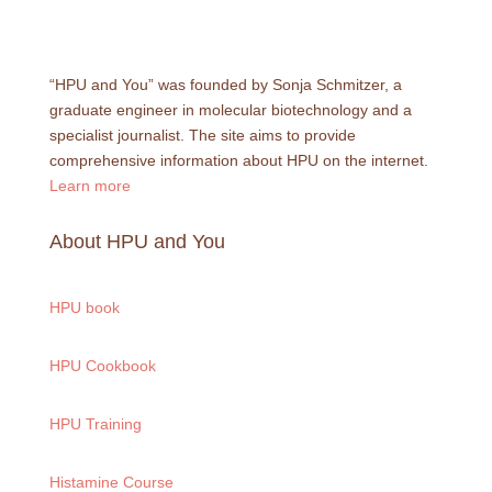
Histamine Course
Detox Course
Contact
support@hpuandyou.de

