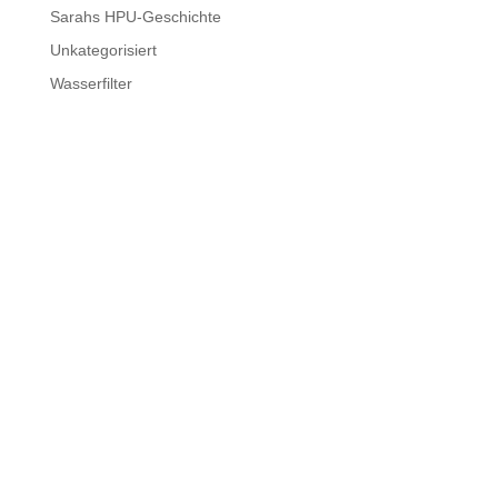
Sarahs HPU-Geschichte
Unkategorisiert
Wasserfilter
“HPU and You” wurde von der Dipl. Ing. für Molekulare
Biotechnologie und Fachjournalistin Sonja Schmitzer ins
Leben gerufen. Ziel der Seite ist es, umfassende
Informationen über HPU im Internet zur Verfügung zu
stellen.
Mehr erfahren
Über HPU and You