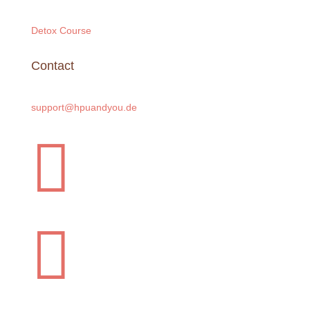

Legal
Change cookie settingss
Revocation
© 2026 HPU and You
GmbH
. All rights reserved.
Privacy Policy